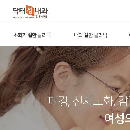
소화기 질환 클리닉
내과 질환 클리닉
폐경, 신체노화, 
여성