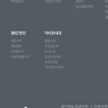
변비클리닉
알레르기/천식
갱년기
종
임신/불임/피임
여
채
검
웰빙/영양
닥터정내과
영양수액
병원소개
예방접종
의료진소개
비만클리닉
오시는길
만성피로클리닉
진료시간안내
온라인상담
닥터정다이어리
개인정보 취급방침
|
이용약관