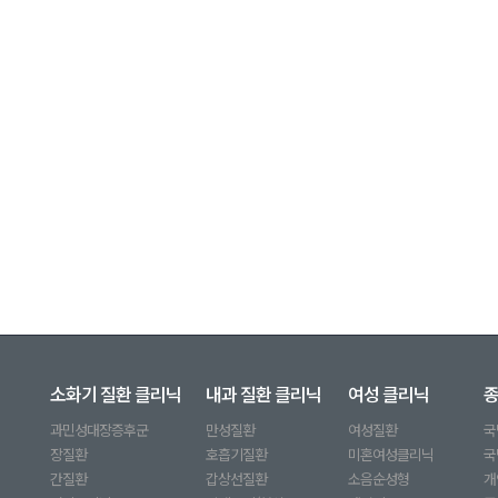
소화기 질환 클리닉
내과 질환 클리닉
여성 클리닉
과민성대장증후군
만성질환
여성질환
국
장질환
호흡기질환
미혼여성클리닉
국
간질환
갑상선질환
소음순성형
개